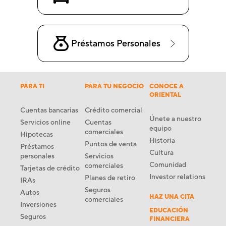
Préstamos Personales
PARA TI
PARA TU NEGOCIO
CONOCE A
ORIENTAL
Cuentas bancarias
Crédito comercial
Únete a nuestro
Servicios online
Cuentas
equipo
comerciales
Hipotecas
Historia
Puntos de venta
Préstamos
Cultura
personales
Servicios
Comunidad
comerciales
Tarjetas de crédito
Investor relations
Planes de retiro
IRAs
Seguros
Autos
HAZ UNA CITA
comerciales
Inversiones
EDUCACIÓN
Seguros
FINANCIERA