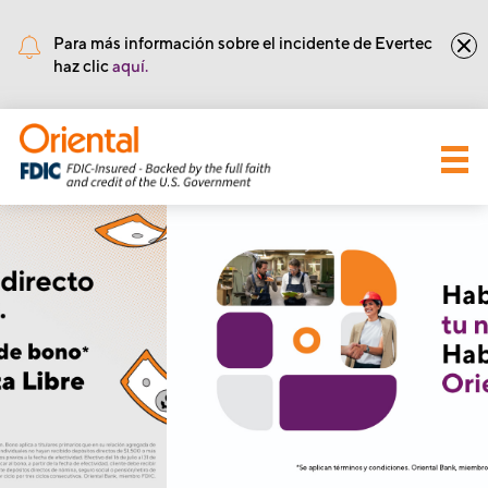
•
Núm de Ruta y Tránsito: 221571415
Para más información sobre el incidente de Evertec
haz clic
aquí.