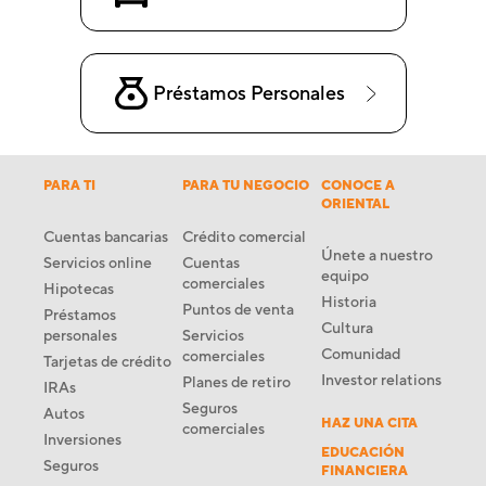
Préstamos Personales
PARA TI
PARA TU NEGOCIO
CONOCE A
ORIENTAL
Cuentas bancarias
Crédito comercial
Únete a nuestro
Servicios online
Cuentas
equipo
comerciales
Hipotecas
Historia
Puntos de venta
Préstamos
Cultura
personales
Servicios
Comunidad
comerciales
Tarjetas de crédito
Investor relations
Planes de retiro
IRAs
Seguros
Autos
HAZ UNA CITA
comerciales
Inversiones
EDUCACIÓN
Seguros
FINANCIERA