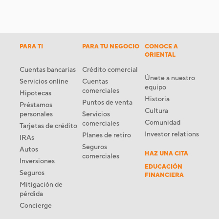
PARA TI
PARA TU NEGOCIO
CONOCE A
ORIENTAL
Cuentas bancarias
Crédito comercial
Únete a nuestro
Servicios online
Cuentas
equipo
comerciales
Hipotecas
Historia
Puntos de venta
Préstamos
Cultura
personales
Servicios
Comunidad
comerciales
Tarjetas de crédito
Investor relations
Planes de retiro
IRAs
Seguros
Autos
HAZ UNA CITA
comerciales
Inversiones
EDUCACIÓN
Seguros
FINANCIERA
Mitigación de
pérdida
Concierge