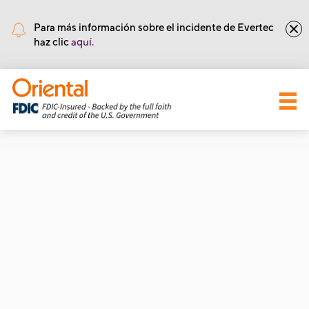
•
Núm de Ruta y Tránsito: 221571415
Para más información sobre el incidente de Evertec
haz clic
aquí.