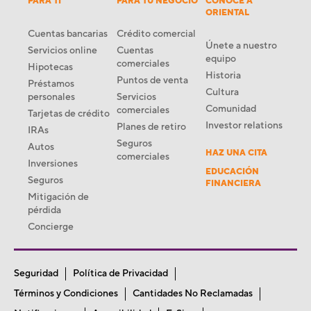
PARA TI
PARA TU NEGOCIO
CONOCE A
ORIENTAL
Cuentas bancarias
Crédito comercial
Únete a nuestro
Servicios online
Cuentas
equipo
comerciales
Hipotecas
Historia
Puntos de venta
Préstamos
Cultura
personales
Servicios
Comunidad
comerciales
Tarjetas de crédito
Investor relations
Planes de retiro
IRAs
Seguros
Autos
HAZ UNA CITA
comerciales
Inversiones
EDUCACIÓN
Seguros
FINANCIERA
Mitigación de
pérdida
Concierge
Seguridad
Política de Privacidad
Términos y Condiciones
Cantidades No Reclamadas