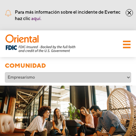
•
Núm de Ruta y Tránsito: 221571415
Para más información sobre el incidente de Evertec
haz clic
aquí.
COMUNIDAD