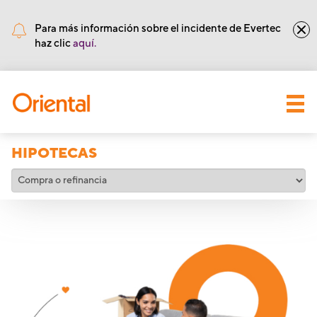
•
Núm de Ruta y Tránsito: 221571415
Para más información sobre el incidente de Evertec
haz clic
aquí.
HIPOTECAS