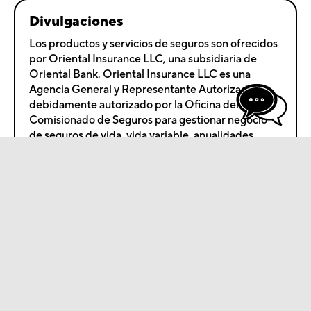
Divulgaciones
Los productos y servicios de seguros son ofrecidos
por Oriental Insurance LLC, una subsidiaria de
Oriental Bank. Oriental Insurance LLC es una
Agencia General y Representante Autorizado
debidamente autorizado por la Oficina del
Comisionado de Seguros para gestionar negocio
de seguros de vida, vida variable, anualidades
variables, incapacidad, propiedad y contingencia,
título y servicios de salud en Puerto Rico. El
producto de seguros o anualidad no constituye un
depósito o cualquier otra obligación de Oriental
Bank, ni está garantizado por ésta ni ninguna de sus
afiliadas. No está asegurado por el FDIC, ni por
ninguna otra agencia federal. Cuando aplique, el
producto de seguro o anualidad, envuelve riesgo
por inversión, incluyendo la posibilidad de una
disminución en su valor y la pérdida del principal.