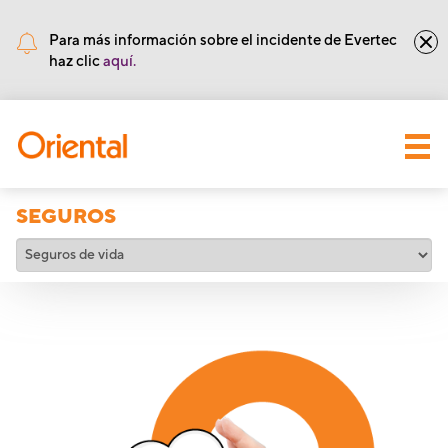
•
Núm de Ruta y Tránsito: 221571415
Para más información sobre el incidente de Evertec
haz clic
aquí.
SEGUROS