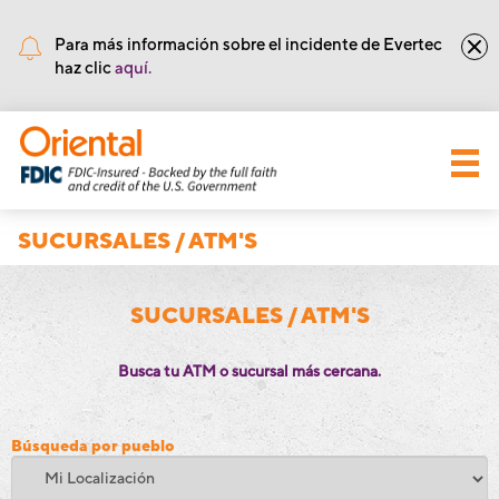
•
Núm de Ruta y Tránsito: 221571415
Para más información sobre el incidente de Evertec
haz clic
aquí.
SUCURSALES / ATM'S
SUCURSALES / ATM'S
Busca tu ATM o sucursal más cercana.
Búsqueda por pueblo